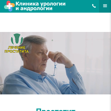
8(495)648-62
ЕЩЁ