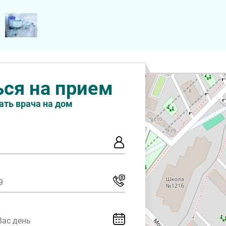
ься на прием
ать врача на дом