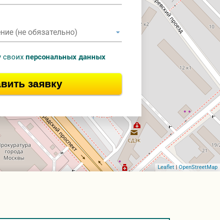
у своих
персональных данных
вить заявку
Leaflet
|
OpenStreetMap