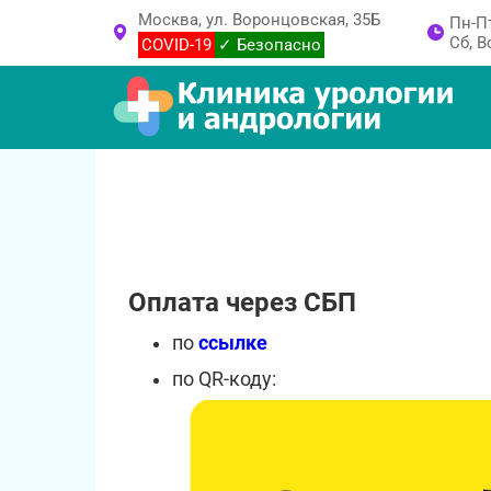
Москва, ул. Воронцовская, 35Б
Пн-Пт
Cб, В
COVID-19
✓ Безопасно
Оплата через СБП
по
ссылке
по QR-коду: