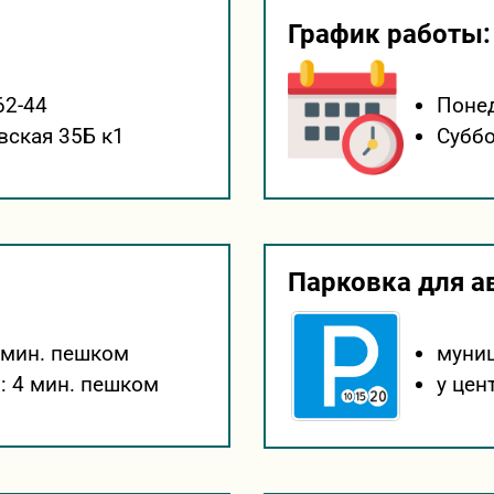
График работы:
62-44
Понед
вская 35Б к1
Суббо
Парковка для а
 мин. пешком
муни
:
4 мин. пешком
у цен